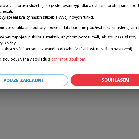
provoz a správa služeb, jako je sledování výpadků a ochrana proti spamu, po
zneužití,
k vylepšení kvality našich služeb a vývoji nových funkcí.
r: a client-side exception has occurred (see the browser console for 
udete souhlasit, soubory cookie a data budeme používat také k následujícím 
měření zapojení publika a statistik, abychom porozuměli, jak jsou naše služby
využívány,
k zobrazování personalizovaného obsahu (v závislosti na vašem nastavení)
 jsou používána v souladu s
ochranou soukromí
.
SOUHLASÍM
POUZE ZÁKLADNÍ