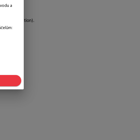
dvodu a
more information)
.
účelům: