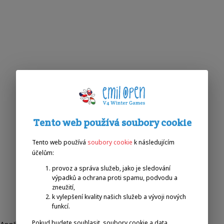
Tento web používá soubory cookie
Tento web používá
soubory cookie
k následujícím
účelům:
provoz a správa služeb, jako je sledování
výpadků a ochrana proti spamu, podvodu a
zneužití,
k vylepšení kvality našich služeb a vývoji nových
funkcí.
Pokud budete souhlasit, soubory cookie a data