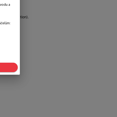
dvodu a
more information)
.
účelům: