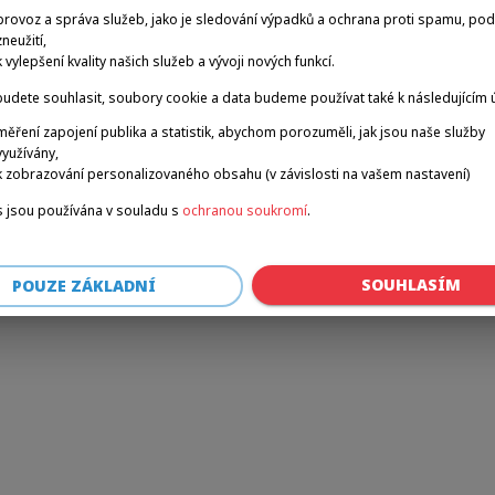
provoz a správa služeb, jako je sledování výpadků a ochrana proti spamu, po
zneužití,
k vylepšení kvality našich služeb a vývoji nových funkcí.
r: a client-side exception has occurred (see the browser console for 
udete souhlasit, soubory cookie a data budeme používat také k následujícím 
měření zapojení publika a statistik, abychom porozuměli, jak jsou naše služby
využívány,
k zobrazování personalizovaného obsahu (v závislosti na vašem nastavení)
 jsou používána v souladu s
ochranou soukromí
.
SOUHLASÍM
POUZE ZÁKLADNÍ